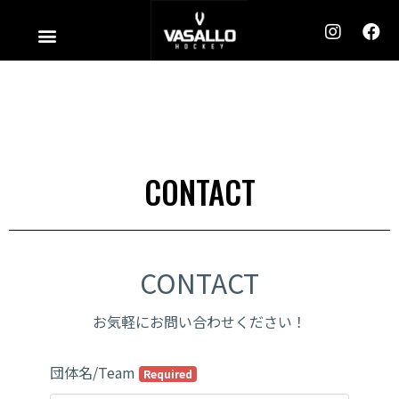
内
メ
容
ニ
を
ュ
ス
ー
キ
ッ
プ
CONTACT