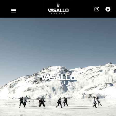
内
メ
容
ニ
を
ュ
ス
ー
キ
ッ
プ